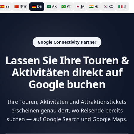
🇪🇸
ES
🇨🇳
中文
🇩🇪
DE
🇸🇦
AR
🇧🇷
PT
🇯🇵
JA
🇮🇳
HI
🇰🇷
KO
🇮🇹
IT
Google Connectivity Partner
Lassen Sie Ihre Touren &
Aktivitäten direkt auf
Google buchen
Ihre Touren, Aktivitäten und Attraktionstickets
erscheinen genau dort, wo Reisende bereits
suchen — auf Google Search und Google Maps.